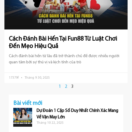
Cách Đánh Bài Hến Tại Fun88 Từ Luật Chơi
Đến Mẹo Hiệu Quả
Cách đánh bài hến từ lâu đã trở thành chủ đề được nhiều người
quan tâm bởi sự thú vị và kịch tính của trò
17379f
Tháng 9 30, 2025
1
2
3
Bài viết mới
Dự Đoán 1 Cặp Số Duy Nhất Chính Xác Mang
Về Vận May Lớn
Tháng 10 22, 2025