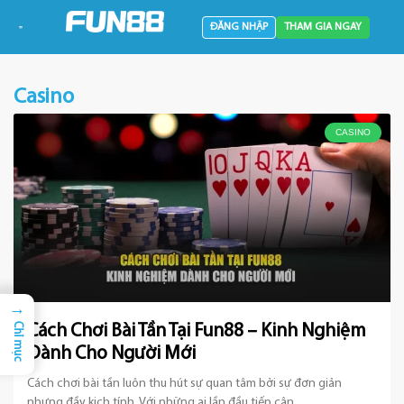
ĐĂNG NHẬP
THAM GIA NGAY
Casino
CASINO
→
Chỉ mục
Cách Chơi Bài Tần Tại Fun88 – Kinh Nghiệm
Dành Cho Người Mới
Cách chơi bài tần luôn thu hút sự quan tâm bởi sự đơn giản
nhưng đầy kịch tính. Với những ai lần đầu tiếp cận,