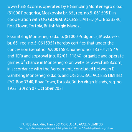
www.fun88.com is operated by E Gambling Montenegro d.o.o.
(81000 Podgorica, Moskovska br. 65., reg. no.5-0615951) in
cooperation with OG GLOBAL ACCESS LIMITED (P.O. Box 3340,
Road Town, Tortola, British Virgin Islands .
E Gambling Montenegro d.o.o. (81000 Podgorica, Moskovska
br. 65., reg. no.5-0615951) hereby certifies that under the
concession (serial no. AA 001588, numeric no. 133-01/15 4A
and 1ER) and approval (no. 02/01-118/4), organize and operate
games of chance in Montenegro on website www.fun88.com,
in accordance with the Agreement, concluded between E
Gambling Montenegro d.o.o. and OG GLOBAL ACCESS LIMITED
(P.O. Box 3340, Road Town, Tortola, British Virgin Islands, reg. no.
1923130) on 07 October 2021