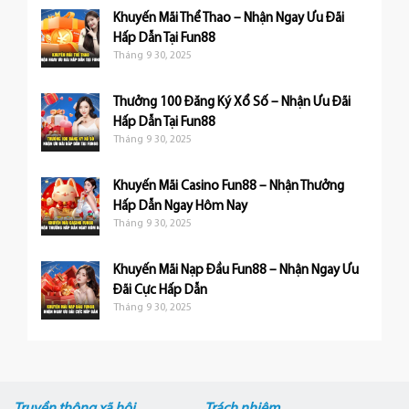
Khuyến Mãi Thể Thao – Nhận Ngay Ưu Đãi
Hấp Dẫn Tại Fun88
Tháng 9 30, 2025
Thưởng 100 Đăng Ký Xổ Số – Nhận Ưu Đãi
Hấp Dẫn Tại Fun88
Tháng 9 30, 2025
Khuyến Mãi Casino Fun88 – Nhận Thưởng
Hấp Dẫn Ngay Hôm Nay
Tháng 9 30, 2025
Khuyến Mãi Nạp Đầu Fun88 – Nhận Ngay Ưu
Đãi Cực Hấp Dẫn
Tháng 9 30, 2025