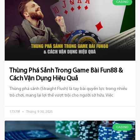
CASINO
Thùng Phá Sảnh Trong Game Bài Fun88 &
Cách Vận Dụng Hiệu Quả
Thùng phá sảnh (Straight Flush) là tay bài quyền lực trong nhiều
trò chơi, mang lại lợi thế vượt trội cho người sở hữu. Việc
17379f
Tháng 9 30, 2025
CASINO