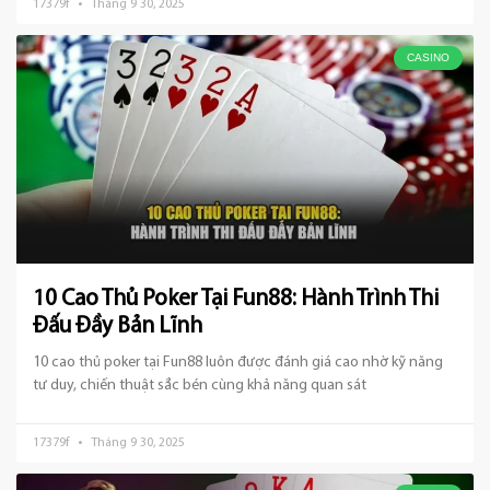
17379f
Tháng 9 30, 2025
CASINO
10 Cao Thủ Poker Tại Fun88: Hành Trình Thi
Đấu Đầy Bản Lĩnh
10 cao thủ poker tại Fun88 luôn được đánh giá cao nhờ kỹ năng
tư duy, chiến thuật sắc bén cùng khả năng quan sát
17379f
Tháng 9 30, 2025