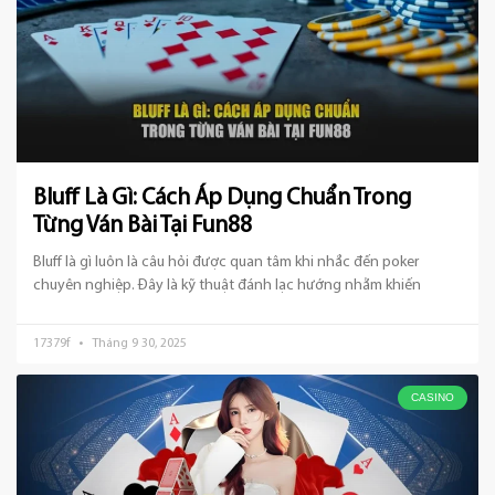
Bluff Là Gì: Cách Áp Dụng Chuẩn Trong
Từng Ván Bài Tại Fun88
Bluff là gì luôn là câu hỏi được quan tâm khi nhắc đến poker
chuyên nghiệp. Đây là kỹ thuật đánh lạc hướng nhằm khiến
17379f
Tháng 9 30, 2025
CASINO