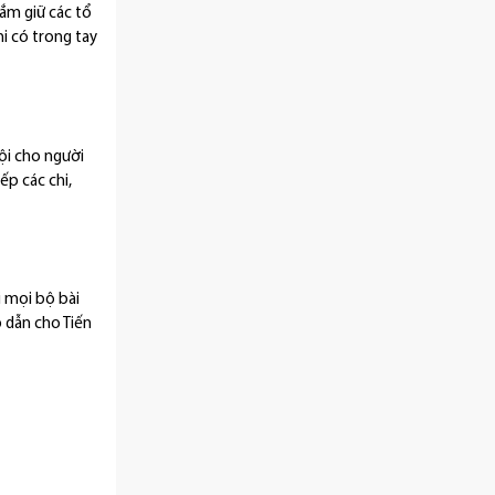
nắm giữ các tổ
hi có trong tay
rội cho người
ếp các chi,
i mọi bộ bài
p dẫn cho Tiến