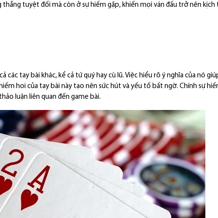
ng thắng tuyệt đối mà còn ở sự hiếm gặp, khiến mọi ván đấu trở nên kịch 
 cả các tay bài khác, kể cả tứ quý hay cù lũ. Việc hiểu rõ ý nghĩa của nó g
 hiếm hoi của tay bài này tạo nên sức hút và yếu tố bất ngờ. Chính sự hiế
thảo luận liên quan đến game bài.