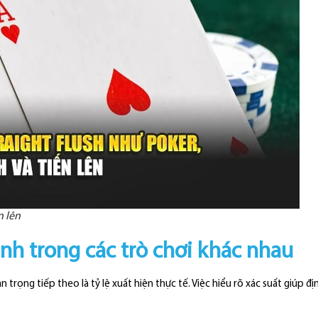
n lên
nh trong các trò chơi khác nhau
n trọng tiếp theo là tỷ lệ xuất hiện thực tế. Việc hiểu rõ xác suất giúp đị