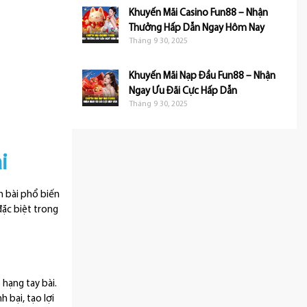
Khuyến Mãi Casino Fun88 – Nhận
Thưởng Hấp Dẫn Ngay Hôm Nay
Tháng 9 30, 2025
Khuyến Mãi Nạp Đầu Fun88 – Nhận
Ngay Ưu Đãi Cực Hấp Dẫn
Tháng 9 30, 2025
i
h bài phổ biến
đặc biệt trong
 hạng tay bài.
 bại, tạo lợi