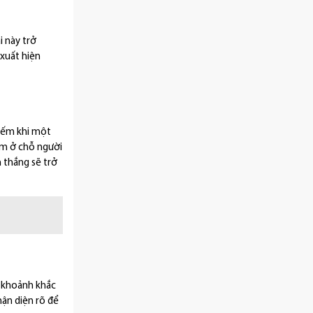
i này trở
 xuất hiện
hiếm khi một
nằm ở chỗ người
n thắng sẽ trở
ên khoảnh khắc
hận diện rõ để