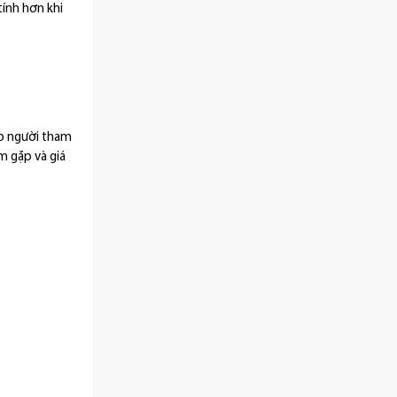
tính hơn khi
iúp người tham
m gặp và giá