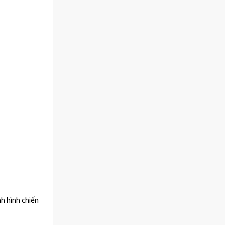
nh hình chiến