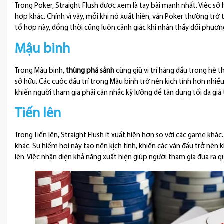
Trong Poker, Straight Flush được xem là tay bài mạnh nhất. Việc sở
hợp khác. Chính vì vậy, mỗi khi nó xuất hiện, ván Poker thường trở 
tổ hợp này, đồng thời cũng luôn cảnh giác khi nhận thấy đối phươ
Mậu binh
Trong Mậu binh,
thùng phá sảnh
cũng giữ vị trí hàng đầu trong hệ t
sở hữu. Các cuộc đấu trí trong Mậu binh trở nên kịch tính hơn nhiều
khiến người tham gia phải cân nhắc kỹ lưỡng để tận dụng tối đa giá t
Tiến lên
Trong Tiến lên, Straight Flush ít xuất hiện hơn so với các game khác
khác. Sự hiếm hoi này tạo nên kịch tính, khiến các ván đấu trở nên
lên. Việc nhận diện khả năng xuất hiện giúp người tham gia đưa ra q