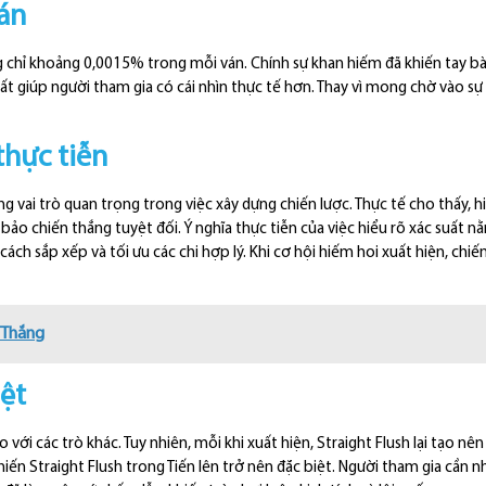
oán
 chỉ khoảng 0,0015% trong mỗi ván. Chính sự khan hiếm đã khiến tay bà
ất giúp người tham gia có cái nhìn thực tế hơn. Thay vì mong chờ vào sự
thực tiễn
ng vai trò quan trọng trong việc xây dựng chiến lược. Thực tế cho thấy, 
 bảo chiến thắng tuyệt đối. Ý nghĩa thực tiễn của việc hiểu rõ xác suất 
ch sắp xếp và tối ưu các chi hợp lý. Khi cơ hội hiếm hoi xuất hiện, chiế
ệ Thắng
iệt
 với các trò khác. Tuy nhiên, mỗi khi xuất hiện, Straight Flush lại tạo n
iến Straight Flush trong Tiến lên trở nên đặc biệt. Người tham gia cần n