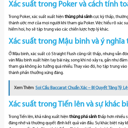
Xác suất trong Poker và cách tính t
Trong Poker, xác suất xuất hiện
thùng phá sảnh
cực kỳ thấp, thường
thành ước mơ của mọi người khi tham gia Poker. Việc hiểu rõ xác su
hiếm hoi, họ sẽ tập trung vào các chiến lược hợp lý khác.
Xác suất trong Mậu binh và ý nghĩa 
Ở Mậu binh, xác suất có Straight Flush cũng rất thấp, nhưng vẫn đó
ván Mậu binh xuất hiện tay bài này, song khi nó xảy ra, gần như đảm
tham gia không ảo tưởng quá nhiều. Thay vào đó, họ tập trung vào cá
thành phần thưởng xứng đáng.
Xem Thêm
Soi Cầu Baccarat Chuẩn Xác – Bí Quyết Tăng Tỷ L
Xác suất trong Tiến lên và sự khác b
Trong Tiến lên, khả năng xuất hiện
thùng phá sảnh t
hấp hơn nhiều so
đáng nhớ và thường quyết định kết quả ván đấu. Sự khác biệt này kh