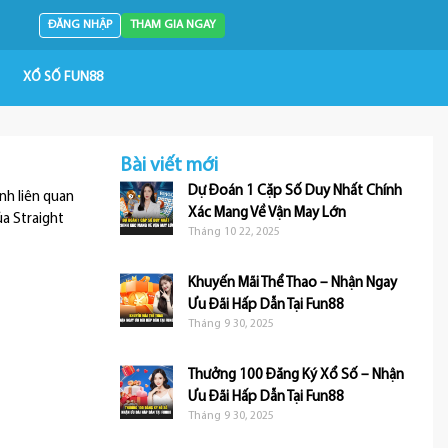
ĐĂNG NHẬP
THAM GIA NGAY
XỔ SỐ FUN88
Bài viết mới
Dự Đoán 1 Cặp Số Duy Nhất Chính
ạnh liên quan
Xác Mang Về Vận May Lớn
ủa Straight
Tháng 10 22, 2025
Khuyến Mãi Thể Thao – Nhận Ngay
Ưu Đãi Hấp Dẫn Tại Fun88
Tháng 9 30, 2025
Thưởng 100 Đăng Ký Xổ Số – Nhận
Ưu Đãi Hấp Dẫn Tại Fun88
Tháng 9 30, 2025