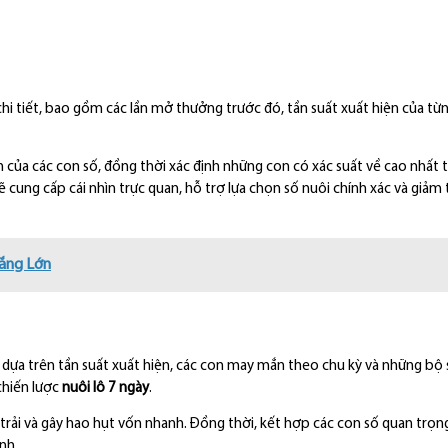
 chi tiết, bao gồm các lần mở thưởng trước đó, tần suất xuất hiện của từ
ện của các con số, đồng thời xác định những con có xác suất về cao nhất 
ung cấp cái nhìn trực quan, hỗ trợ lựa chọn số nuôi chính xác và giảm th
hắng Lớn
g dựa trên tần suất xuất hiện, các con may mắn theo chu kỳ và những bộ 
 chiến lược
nuôi lô 7 ngày
.
trải và gây hao hụt vốn nhanh. Đồng thời, kết hợp các con số quan trọng
nh.