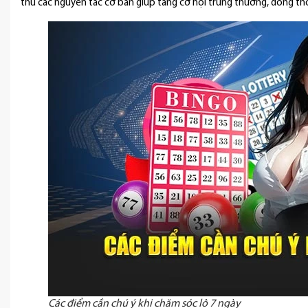
thủ các nguyên tắc cơ bản giúp tăng cơ hội trúng thưởng, đồng thời
Các điểm cần chú ý khi chăm sóc lô 7 ngày