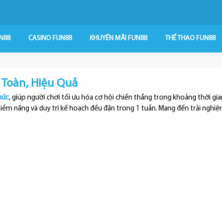
N88
CASINO FUN88
KHUYẾN MÃI FUN88
THỂ THAO FUN88
 Toàn, Hiệu Quả
hức
, giúp người chơi tối ưu hóa cơ hội chiến thắng trong khoảng thời gia
tiềm năng và duy trì kế hoạch đều đặn trong 1 tuần. Mang đến trải nghiệ