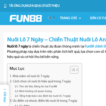
TẢI ỨNG DỤNG
FAQ
ĐẠI LÝ
GIỚI THIỆU
TRANG CHỦ
BẮN CÁ FU
Nuôi Lô 7 Ngày – Chiến Thuật Nuôi Lô An
Nuôi lô 7 ngày
là chiến thuật dự đoán thông minh tại
Fun88 chính t
Phương pháp này dựa trên việc phân tích kết quả, lựa chọn con số 
hiệu quả và cơ hội thu lợi bền vững.
Mục Lục
Khái niệm về nuôi lô 7 ngày
Cách chọn số nuôi lô hiệu quả trong 7 ngày
Tìm dữ liệu đáng tin tại Fun88
→
Nhớ những số quan trọng
Chỉ mục
Tổng hợp báo cáo định kỳ nuôi lô 7 ngày
Ưu điểm và nhược điểm khi nuôi lô trong 7 ngày