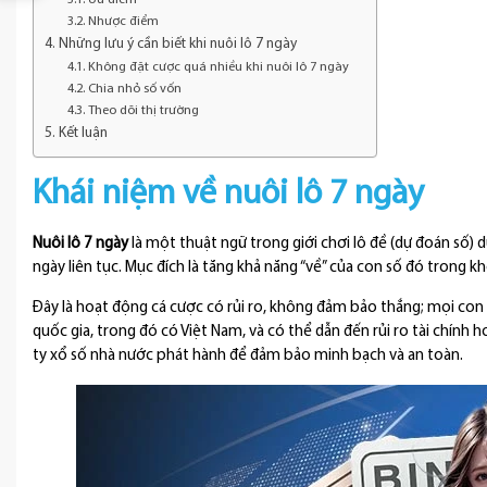
Ưu điểm
Nhược điểm
Những lưu ý cần biết khi nuôi lô 7 ngày
Không đặt cược quá nhiều khi nuôi lô 7 ngày
Chia nhỏ số vốn
Theo dõi thị trường
Kết luận
Khái niệm về nuôi lô 7 ngày
Nuôi lô 7 ngày
là một thuật ngữ trong giới chơi lô đề (dự đoán số) 
ngày liên tục. Mục đích là tăng khả năng “về” của con số đó trong k
Đây là hoạt động cá cược có rủi ro, không đảm bảo thắng; mọi con 
quốc gia, trong đó có Việt Nam, và có thể dẫn đến rủi ro tài chín
ty xổ số nhà nước phát hành để đảm bảo minh bạch và an toàn.